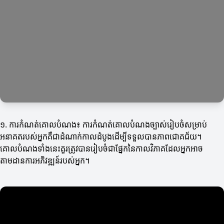
១. ការកំណត់គោលបំណង៖ ការកំណត់គោលបំណងច្បាស់រៀបចំសម្រាប់
អនាគតរបស់អ្នកគឺជាដំណាក់កាលដំបូងដើម្បីទទួលបានភាពជោគជ័យ។
គោលបំណងទាំងនេះគួរត្រូវបានរៀបចំជាផ្នែកនៃកាលវិភាគដែលអ្នកអាច
តាមដានការអភិវឌ្ឍន៍របស់អ្នក។