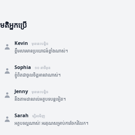
មតិអ្នកប្រើ
Kevin
មុននេះបន្តិច
ខ្លឹមសារមានប្រយោជន៍ខ្លាំងណាស់។
Sophia
១០ នាទីមុន
ខ្ញុំពិតជាចូលចិត្តអានវាណាស់។
Jenny
មុននេះបន្តិច
នឹងតាមដានរាល់អត្ថបទបន្តទៀត។
Sarah
ម្សិលមិញ
អត្ថបទល្អណាស់! អរគុណសម្រាប់ការចែករំលែក។