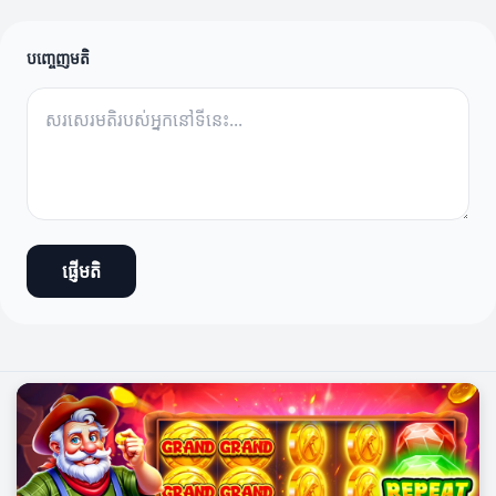
បញ្ចេញមតិ
ផ្ញើមតិ