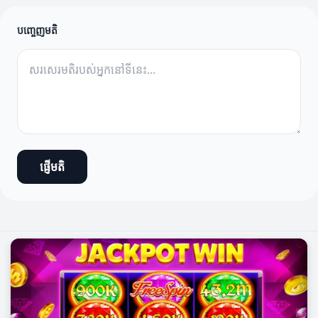
បញ្ចេញមតិ
ផ្ញើមតិ