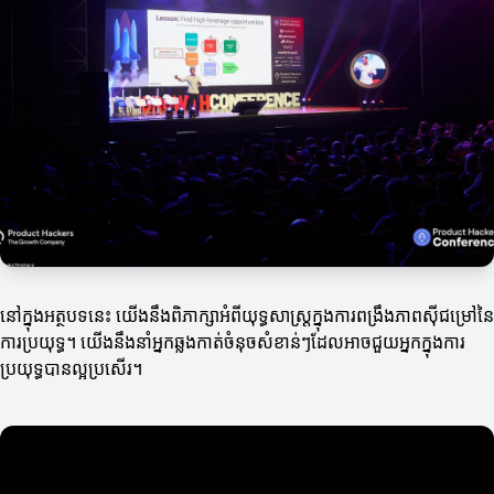
នៅក្នុងអត្ថបទនេះ យើងនឹងពិភាក្សាអំពីយុទ្ធសាស្ត្រក្នុងការពង្រឹងភាពស៊ីជម្រៅនៃ
ការប្រយុទ្ធ។ យើងនឹងនាំអ្នកឆ្លងកាត់ចំនុចសំខាន់ៗដែលអាចជួយអ្នកក្នុងការ
ប្រយុទ្ធបានល្អប្រសើរ។