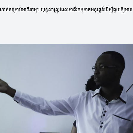
ន់សម្រាប់អាជីវកម្ម។ យុទ្ធសាស្ត្រដែលអាជីវកម្មអាចអនុវត្តន៍ដើម្បីជួយឱ្យមាន