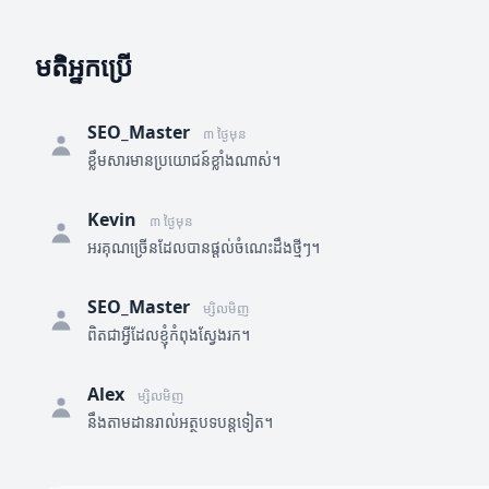
មតិអ្នកប្រើ
SEO_Master
៣ ថ្ងៃមុន
ខ្លឹមសារមានប្រយោជន៍ខ្លាំងណាស់។
Kevin
៣ ថ្ងៃមុន
អរគុណច្រើនដែលបានផ្តល់ចំណេះដឹងថ្មីៗ។
SEO_Master
ម្សិលមិញ
ពិតជាអ្វីដែលខ្ញុំកំពុងស្វែងរក។
Alex
ម្សិលមិញ
នឹងតាមដានរាល់អត្ថបទបន្តទៀត។