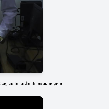
យអតិថិជនស្គាល់និងយល់ដឹងពីផលិតផលរបស់ពួកគេ។