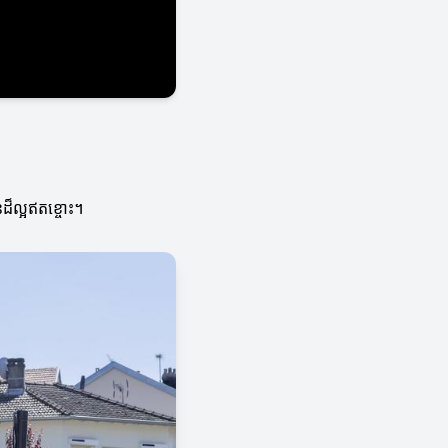
ដ៏ល្អឥតខ្ចោះ។