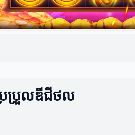
្រែប្រួលឌីជីថល