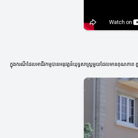
ក្នុងករណីដែលអាជីវកម្មបានអនុវត្តន៍យុទ្ធសាស្ត្រមួយដែលមានគុណភាព គួរ