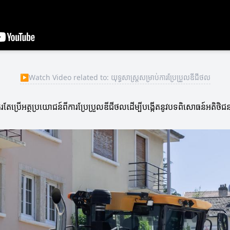
▶
Watch Video related to: យុទ្ធសាស្ត្រសម្រាប់ការប្រែប្រួលឌីជីថល
តែប្រើអត្ថប្រយោជន៍ពីការប្រែប្រួលឌីជីថលដើម្បីបង្កើតនូវបទពិសោធន៍អតិថិជន