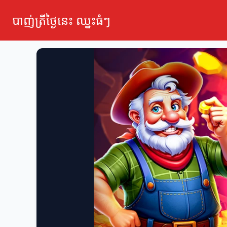
បាញ់ត្រីថ្ងៃនេះ ឈ្នះធំៗ