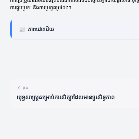
ការប្រែប្រួលឌីជីថលមិនត្រឹមតែជាការបំលែងបច្ចេកវិទ្យាដោយផ្ទាល់ទេ ប៉ុន
ការជួបប្រទៈ និងការប្រកួតប្រជែង។
📰
ភាពជោគជ័យ
មុន
យុទ្ធសាស្ត្រសម្រាប់ការសិក្សាដែលមានប្រសិទ្ធភាព