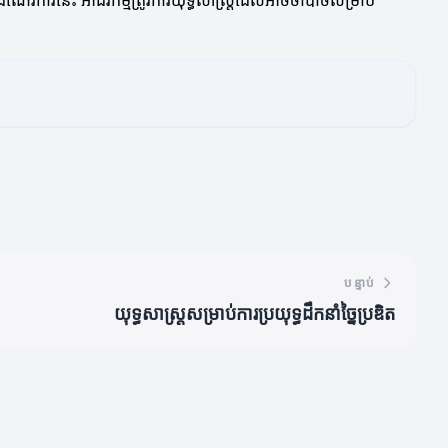
ំណើរការនេះ អាជីវកម្មត្រូវការយុទ្ធសាស្ត្រដែលអាចចាំបាច់សម្រាប់
បន្ទាប់
យុទ្ធសាស្ត្រសម្រាប់ការប្រយុទ្ធដឹកនាំច្នៃប្រឌិត