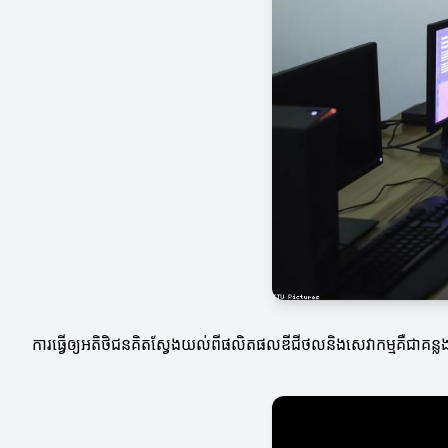
ការ​ធ្វើ​ឲ្យ​អតិថិជនគិតស្វែងយល់ពីផលិតផលឌីជីថលនិងសេវាកម្មគឺជាគន្