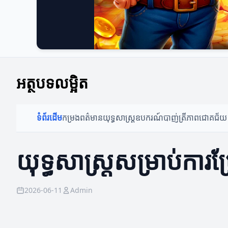
អត្ថបទលម្អិត
ទំព័រដើម
កម្រងពត៌មាន
យុទ្ធសាស្ត្រ
ឧបករណ៍បាញ់ត្រី
ភាពជោគជ័យ
យុទ្ធសាស្ត្រសម្រាប់ការប
2026-06-11
Admin