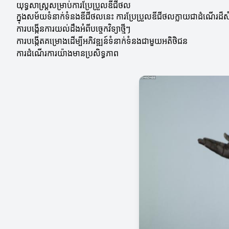
យុទ្ធសាស្ត្រសម្រាប់ការប្រែប្រួលឌីជីថល
ក្នុងសម័យទំនាក់ទំនងឌីជីថលនេះ ការប្រែប្រួលឌីជីថលក្លាយជាដំណើរដ៏សំខា
ការបង្កើនការយល់ដឹងអំពីបច្ចេកវិទ្យាថ្មីៗ
ការបង្កើតគម្រោងដើម្បីអភិវឌ្ឍន៍ទំនាក់ទំនងជាមួយអតិថិជន
ការដំណើរការយ៉ាងមានប្រសិទ្ធភាព