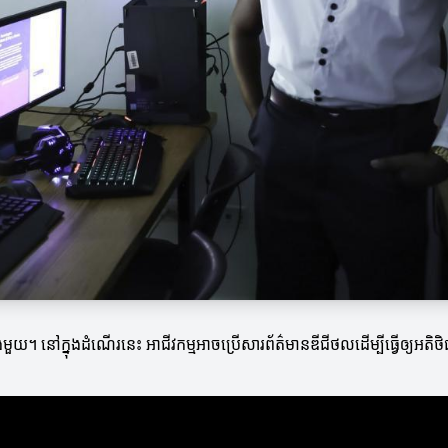
លងមួយ។ នៅក្នុងដំណើរនេះ អាជីវកម្មអាចប្រើសារព័ត៌មានឌីជីថលដើម្បីធ្វើឲ្