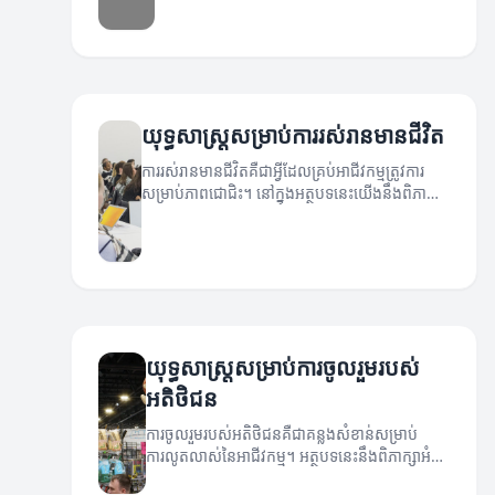
យុទ្ធសាស្ត្រសម្រាប់ការរស់រានមានជីវិត
ការរស់រានមានជីវិតគឺជាអ្វីដែលគ្រប់អាជីវកម្មត្រូវការ
សម្រាប់ភាពជោជិះ។ នៅក្នុងអត្ថបទនេះយើងនឹងពិភាក្សា
អំពីយុទ្ធសាស្ត្រដែលអាចជួយឱ្យអាជីវកម្មរឹងមាំនិងអាច
បន្តឈានទៅមុខបាន។
យុទ្ធសាស្រ្តសម្រាប់ការចូលរួមរបស់
អតិថិជន
ការចូលរួមរបស់អតិថិជនគឺជាគន្លងសំខាន់សម្រាប់
ការលូតលាស់នៃអាជីវកម្ម។ អត្ថបទនេះនឹងពិភាក្សាអំពី
យុទ្ធសាស្រ្តដ៏មានប្រសិទ្ធភាពសម្រាប់ការចូលរួមរបស់