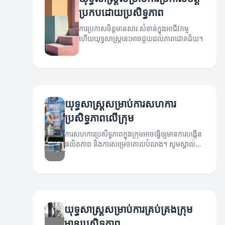
ប្រកបដោយប្រសិទ្ធភាព
ការប្រកាសចិត្តមានសារៈសំខាន់ក្នុងអាជីវកម្ម
ហើយយុទ្ធសាស្ត្រនេះអាចជួយដល់ភាពជោគជ័យ។
យុទ្ធសាស្ត្រសម្រាប់ការសហការ
ប្រសិទ្ធភាពលើក្រុម
ការសហការប្រសិទ្ធភាពក្នុងក្រុមអាចធ្វើឲ្យមានការបង្កើន
ផលិតភាព និងការសម្រេចគោលបំណង។ សូមស្គាល់
យុទ្ធសាស្ត្រដែលអាចជួយឲ្យក្រុមរបស់អ្នកធ្វើការយ៉ាង
មានប្រសិទ្ធភាព។
យុទ្ធសាស្ត្រសម្រាប់ការគ្រប់គ្រងក្រុម
មានប្រសិទ្ធភាព