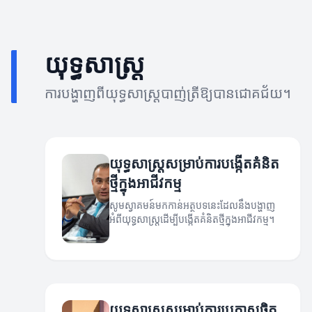
យុទ្ធសាស្ត្រ
ការបង្ហាញពីយុទ្ធសាស្ត្របាញ់ត្រីឱ្យបានជោគជ័យ។
យុទ្ធសាស្ត្រសម្រាប់ការបង្កើតគំនិត
ថ្មីក្នុងអាជីវកម្ម
សូមស្វាគមន៍មកកាន់អត្ថបទនេះដែលនឹងបង្ហាញ
អំពីយុទ្ធសាស្ត្រដើម្បីបង្កើតគំនិតថ្មីក្នុងអាជីវកម្ម។
យុទ្ធសាស្ត្រសម្រាប់ការប្រកាសចិត្ត