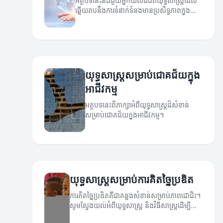
អត្ថបទនេះនឹងជួយអ្នកយល់ដឹងពីយុទ្ធសាស្ត្រដែល
ឆ្លើយតបនឹងការទំនាក់ទំនងមានប្រសិទ្ធភាពក្នុង
អាជីវកម្ម។
យុទ្ធសាស្ត្រសម្រាប់ជោគជ័យក្នុង
អាជីវកម្ម
អត្ថបទនេះពិភាក្សាអំពីយុទ្ធសាស្ត្រដ៏សំខាន់
សម្រាប់ជោគជ័យក្នុងអាជីវកម្ម។
យុទ្ធសាស្ត្រសម្រាប់ការគិតច្នៃប្រឌិត
ការគិតច្នៃប្រឌិតគឺជាគន្លងសំខាន់សម្រាប់ភាពជោជិះ។
សូមស្វែងយល់អំពីយុទ្ធសាស្ត្រ និងវិធីសាស្ត្រដើម្បី
សំរេចបាននូវការគិតច្នៃប្រឌិត។