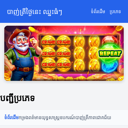
បាញ់ត្រីថ្ងៃនេះ ឈ្នះធំៗ
ទំព័រដើម
ប្រភេទ
បញ្ជីប្រភេទ
ទំព័រដើម
កម្រងពត៌មាន
យុទ្ធសាស្ត្រ
ឧបករណ៍បាញ់ត្រី
ភាពជោគជ័យ