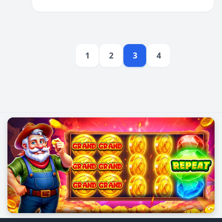
អតិថិជន។
1
2
3
4