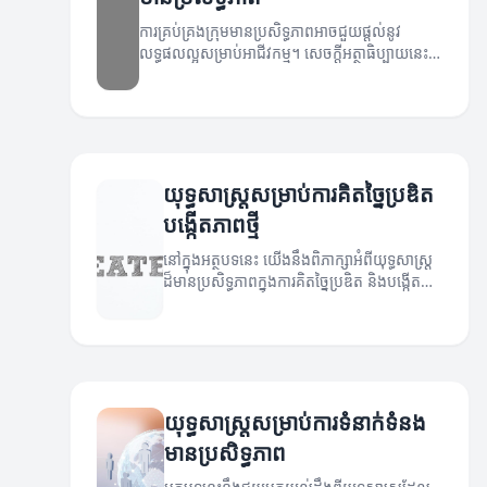
ការគ្រប់គ្រងក្រុមមានប្រសិទ្ធភាពអាចជួយផ្តល់នូវ
លទ្ធផលល្អសម្រាប់អាជីវកម្ម។ សេចក្តីអត្ថាធិប្បាយនេះ
នឹងពិភាក្សាអំពីយុទ្ធសាស្ត្រដែលអាចជួយបង្កើន
ប្រសិទ្ធភាពក្នុងការគ្រប់គ្រងក្រុម។
យុទ្ធសាស្ត្រសម្រាប់ការគិតច្នៃប្រឌិត
បង្កើតភាពថ្មី
នៅក្នុងអត្ថបទនេះ យើងនឹងពិភាក្សាអំពីយុទ្ធសាស្ត្រ
ដ៏មានប្រសិទ្ធភាពក្នុងការគិតច្នៃប្រឌិត និងបង្កើត
គំនិតថ្មីៗ។
យុទ្ធសាស្ត្រសម្រាប់ការទំនាក់ទំនង
មានប្រសិទ្ធភាព