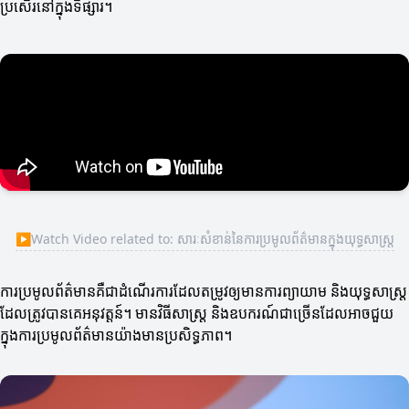
ប្រសើរនៅក្នុងទីផ្សារ។
▶
Watch Video related to: សារៈសំខាន់នៃការប្រមូលព័ត៌មានក្នុងយុទ្ធសាស្ត្រ
ការប្រមូលព័ត៌មានគឺជាដំណើរការដែលតម្រូវឲ្យមានការព្យាយាម និងយុទ្ធសាស្ត្រ
ដែលត្រូវបានគេអនុវត្តន៍។ មានវិធីសាស្ត្រ និងឧបករណ៍ជាច្រើនដែលអាចជួយ
ក្នុងការប្រមូលព័ត៌មានយ៉ាងមានប្រសិទ្ធភាព។