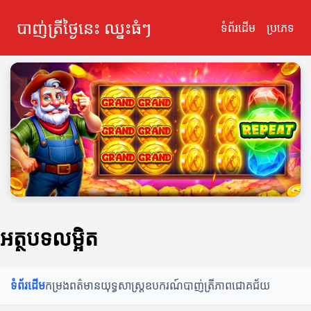
បាញ់ត្រីថ្ងៃនេះ ឈ្នះធំៗ
ទំព័រដើម
ប្រភេទ
អត្ថបទលម្អិត
ទំព័រដើម
កម្រងពត៌មាន
យុទ្ធសាស្ត្រ
ឧបករណ៍បាញ់ត្រី
ភាពជោគជ័យ