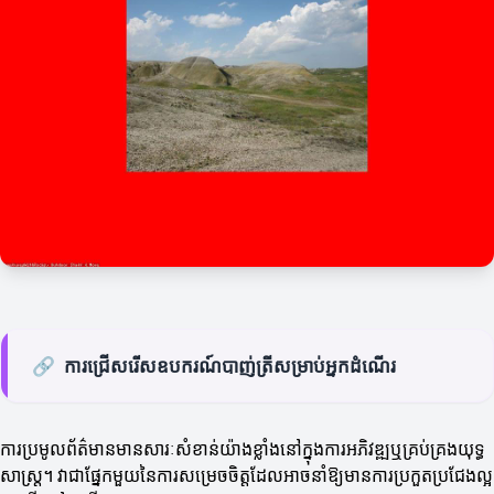
🔗
ការជ្រើសរើសឧបករណ៍បាញ់ត្រីសម្រាប់អ្នកដំណើរ
ការប្រមូលព័ត៌មានមានសារៈសំខាន់យ៉ាងខ្លាំងនៅក្នុងការអភិវឌ្ឍឬគ្រប់គ្រងយុទ្ធ
សាស្ត្រ។ វាជាផ្នែកមួយនៃការសម្រេចចិត្តដែលអាចនាំឱ្យមានការប្រកួតប្រជែងល្អ