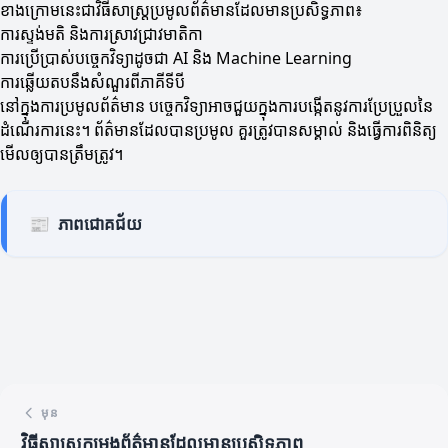
ខាងក្រោមនេះជាវិធីសាស្ត្រប្រមូលព័ត៌មានដែលមានប្រសិទ្ធភាព៖
ការស្ទង់មតិ និងការស្រាវជ្រាវមាតិកា
ការប្រើប្រាស់បច្ចេកវិទ្យាដូចជា AI និង Machine Learning
ការឆ្លើយតបនឹងសំណួរពីភាគីទីបី
នៅក្នុងការប្រមូលព័ត៌មាន បច្ចេកវិទ្យាអាចជួយក្នុងការបង្កើតនូវការប្រែប្រួលនៃ
ដំណើរការនេះ។ ព័ត៌មានដែលបានប្រមូល គួរត្រូវបានសម្គាល់ និងធ្វើការពិនិត្យ
មើលឲ្យបានត្រឹមត្រូវ។
📰
ភាពជោគជ័យ
មុន
វិធីសាស្ត្រកម្រងព័ត៌មានដែលមានប្រសិទ្ធភាព