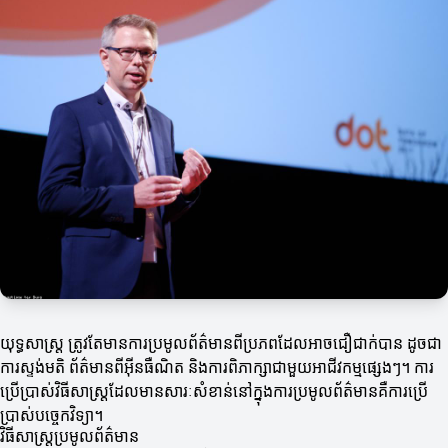
យុទ្ធសាស្ត្រ ត្រូវតែមានការប្រមូលព័ត៌មានពីប្រភពដែលអាចជឿជាក់បាន ដូចជា
ការស្ទង់មតិ ព័ត៌មានពីអ៊ីនធឺណិត និងការពិភាក្សាជាមួយអាជីវកម្មផ្សេងៗ។ ការ
ប្រើប្រាស់វិធីសាស្ត្រដែលមានសារៈសំខាន់នៅក្នុងការប្រមូលព័ត៌មានគឺការប្រើ
ប្រាស់បច្ចេកវិទ្យា។
វិធីសាស្ត្រប្រមូលព័ត៌មាន