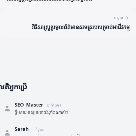
បន្ទាប់
វិធីសាស្ត្រប្រមូលព័ត៌មានសមស្របសម្រាប់អាជីវកម្ម
មតិអ្នកប្រើ
SEO_Master
២ ម៉ោងមុន
ខ្លឹមសារមានប្រយោជន៍ខ្លាំងណាស់។
Sarah
៣ ថ្ងៃមុន