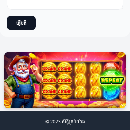
ផ្ញើមតិ
© 2023 សិទ្ធិគ្រប់យ៉ាង