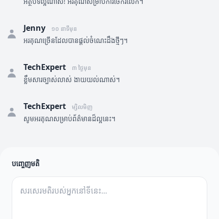
អត្ថបទល្អណាស់! អរគុណសម្រាប់ការចែករំលែក។
Jenny
១០ នាទីមុន
អរគុណច្រើនដែលបានផ្តល់ចំណេះដឹងថ្មីៗ។
TechExpert
៣ ថ្ងៃមុន
ខ្លឹមសារច្បាស់លាស់ ងាយយល់ណាស់។
TechExpert
ម្សិលមិញ
សូមអរគុណសម្រាប់ព័ត៌មានដ៏ល្អនេះ។
បញ្ចេញមតិ