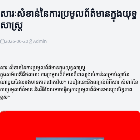
សារៈសំខាន់នៃការប្រមូលព័ត៌មានក្នុងយុទ្ធ
សាស្ត្រ
2026-06-20
Admin
សារៈសំខាន់នៃការប្រមូលព័ត៌មានក្នុងយុទ្ធសាស្ត្រ
ក្នុងសម័យឌីជីថលនេះ ការប្រមូលព័ត៌មានគឺជាគន្លងសំខាន់សម្រាប់ស្ថាប័ន
ណាមួយដែលចង់មានភាពជោគជ័យ។ មេរៀននេះនឹងពន្យល់អំពីសារៈសំខាន់នៃ
ការប្រមូលព័ត៌មាន និងវិធីដែលអាចធ្វើឲ្យការប្រមូលព័ត៌មានមានប្រសិទ្ធភាព
ខ្ពស់។