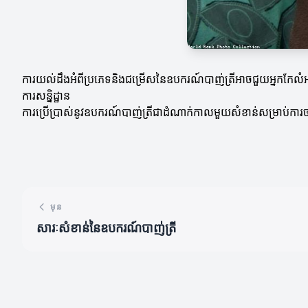
ការយល់ដឹងអំពីប្រភេទនិងជម្រើសនៃឧបករណ៍បាញ់ត្រីអាចជួយអ្នកកែលំ
ការសន្និដ្ឋាន
ការប្រើប្រាស់នូវឧបករណ៍បាញ់ត្រីជាដំណាក់កាលមួយសំខាន់សម្រាប់ការចាប
មុន
សារៈសំខាន់នៃឧបករណ៍បាញ់ត្រី