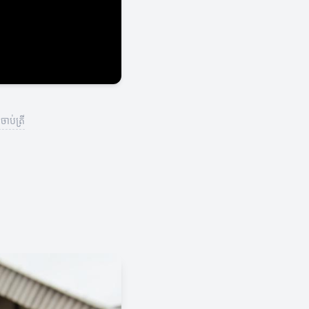
ាប់ត្រី