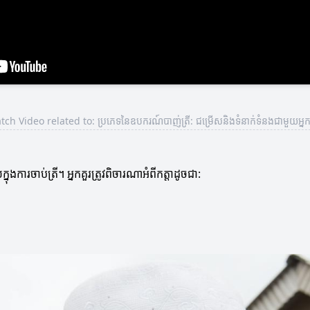
ch Video related to: ប្រភេទនៃឧបករណ៍បាញ់ត្រី: ជម្រើសនិងទំនាក់ទំនងជាមួយអ្នកច
ការចាប់ត្រី។ អ្នកគួរ​ត្រូវពិចារណាអំពីកត្តាដូចជា: