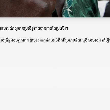
អឧបករណ៍ឲ្យមានប្រសិទ្ធភាពបានកាន់តែប្រសើរ។
់ត្រីនូវសមត្ថភាព។ ដូច្នេះ អ្នកគួរតែយល់ដឹងពីប្រភេទនិងជម្រើសរបស់វា ដើម្