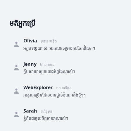
មតិអ្នកប្រើ
Olivia
មុននេះបន្តិច
អត្ថបទល្អណាស់! អរគុណសម្រាប់ការចែករំលែក។
Jenny
២ ម៉ោងមុន
ខ្លឹមសារមានប្រយោជន៍ខ្លាំងណាស់។
WebExplorer
១០ នាទីមុន
អរគុណច្រើនដែលបានផ្តល់ចំណេះដឹងថ្មីៗ។
Sarah
៣ ថ្ងៃមុន
ខ្ញុំពិតជាចូលចិត្តអានវាណាស់។