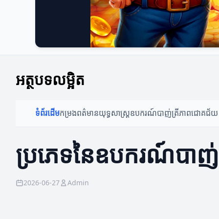
អត្ថបទលម្អិត
ទំព័រដើម
កម្រងពត៌មាន
យុទ្ធសាស្ត្រ
ឧបករណ៍បាញ់ត្រី
ភាពជោគជ័យ
ប្រភេទនៃឧបករណ៍បាញ់ត្រ
2026-06-27
Admin