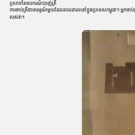
ប្រភេទនៃឧបករណ៍បាញ់ត្រី
ការចាប់ត្រីជាអារម្មណ៍មួយដែលរាលដាលនៅក្នុងប្រទេសកម្ពុជា។ អ្នកចាប់ត្រីគួរតែមានការយល់ដឹងអំពីប្រភេទន
របស់វា។