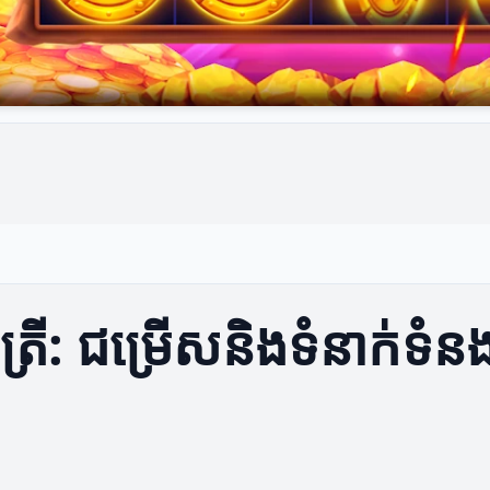
ី: ជម្រើសនិងទំនាក់ទំនងជ