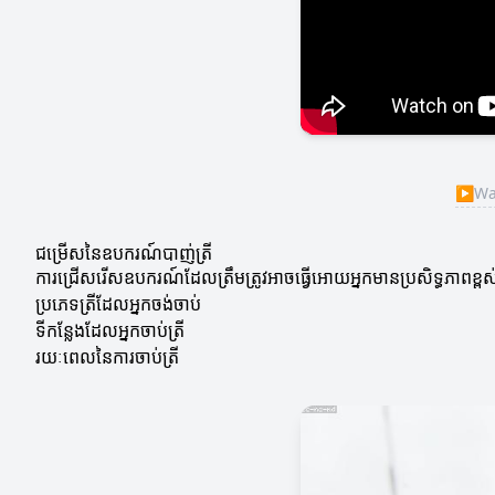
▶
Wat
ជម្រើសនៃឧបករណ៍បាញ់ត្រី
ការជ្រើសរើសឧបករណ៍ដែលត្រឹមត្រូវអាចធ្វើអោយអ្នកមានប្រសិទ្ធភាពខ្ពស់ក្នុង
ប្រភេទត្រីដែលអ្នកចង់ចាប់
ទីកន្លែងដែលអ្នកចាប់ត្រី
រយៈពេលនៃការចាប់ត្រី