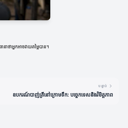
បីធានាថាអ្នកអាចវាយតម្លៃបាន។
បន្ទាប់
ឧបករណ៍បាញ់ត្រីនៅក្រោមទឹក: បច្ចេកទេសនិងវិមិត្តភាព