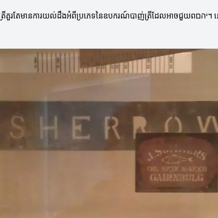
ៃឧបករណ៍បាញ់ត្រីដែលអាចជួយពיהם។ នៅក្នុងអត្ថបទនេះ យើងនឹងពិភាក្សាអំពីប្រភេទឧបករណ៍ និងអត្ថប្រយោជន៍