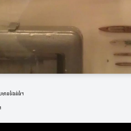
ែលមានទំងន់ធំ។
។