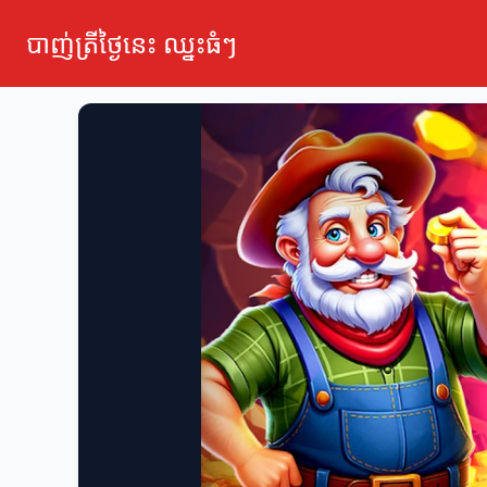
បាញ់ត្រីថ្ងៃនេះ ឈ្នះធំៗ