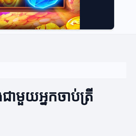
ាមួយអ្នកចាប់ត្រី