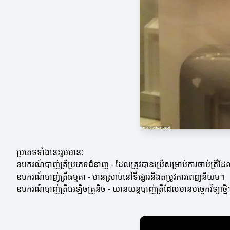
ប្រភេទទាំងនេះរួមមាន:
ឧបករណ៍បាញ់ត្រីប្រភេទជំនាញ - ដែលត្រូវបានប្រើសម្រាប់ការចាប់ត្រីដ
ឧបករណ៍បាញ់ត្រីធម្មតា - មានស្រាប់នៅទីផ្សារនិងតម្រូវការពេញនិយម។
ឧបករណ៍បាញ់ត្រីអេឡិចត្រូនិច - យានយន្ដបាញ់ត្រីដែលមានបច្ចេកវិទ្យាថ្មី